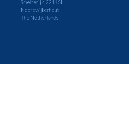
Smelterij 4 2211 SH
Noordwijkerhout
The Netherlands