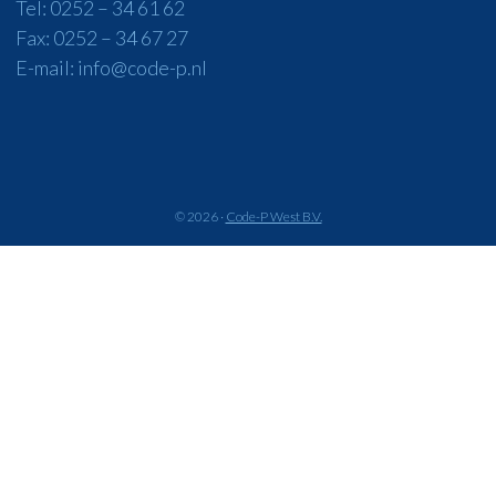
Tel:
0252 – 34 61 62
Fax: 0252 – 34 67 27
E-mail:
info@code-p.nl
© 2026 ·
Code-P West B.V.