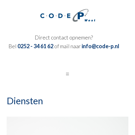
Skip
Skip
Skip
to
to
to
primary
main
footer
navigation
content
Direct contact opnemen?
Bel
0252 - 34 61 62
of mail naar
info@code-p.nl
Diensten